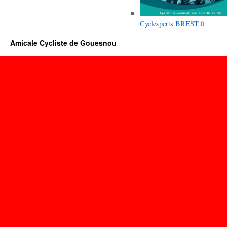
Cyclexperts BREST
0
Amicale Cycliste de Gouesnou