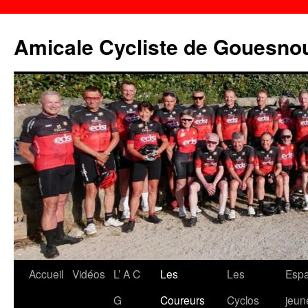
Aller
au
Amicale Cycliste de Gouesno
contenu
Accueil
Vidéos
L’ A C
Les
Les
Esp
G
Coureurs
Cyclos
jeun