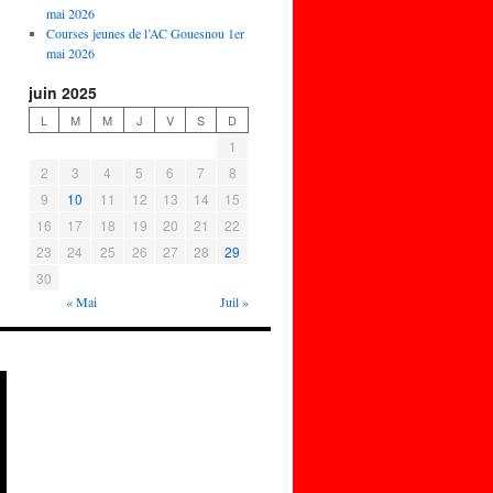
mai 2026
Courses jeunes de l’AC Gouesnou 1er
mai 2026
juin 2025
L
M
M
J
V
S
D
1
2
3
4
5
6
7
8
9
10
11
12
13
14
15
16
17
18
19
20
21
22
23
24
25
26
27
28
29
30
« Mai
Juil »