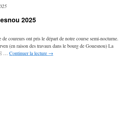
2025
uesnou 2025
 de coureurs ont pris le départ de notre course semi-nocturne.
scarven (en raison des travaux dans le bourg de Gouesnou) La
 LE …
Continuer la lecture
→
sur
Semi
nocturne
de
Gouesnou
2025