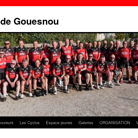
e de Gouesnou
oureurs
Les Cyclos
Espace jeunes
Galeries
ORGANISATION