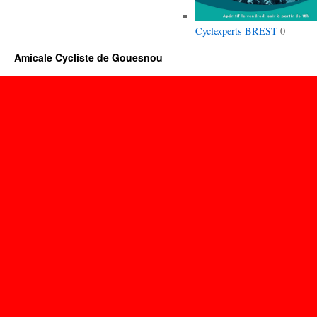
Cyclexperts BREST
0
Amicale Cycliste de Gouesnou