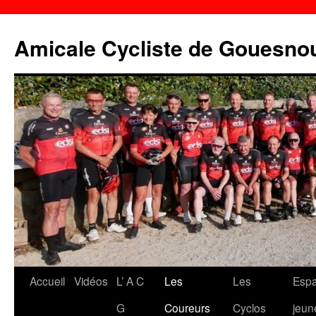
Aller
au
Amicale Cycliste de Gouesno
contenu
Accueil
Vidéos
L’ A C
Les
Les
Esp
G
Coureurs
Cyclos
jeun