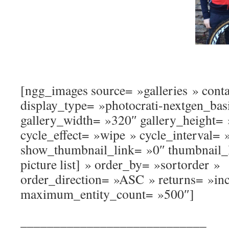
[ngg_images source= »galleries » cont
display_type= »photocrati-nextgen_bas
gallery_width= »320″ gallery_height=
cycle_effect= »wipe » cycle_interval= 
show_thumbnail_link= »0″ thumbnail_
picture list] » order_by= »sortorder »
order_direction= »ASC » returns= »in
maximum_entity_count= »500″]
____________________________