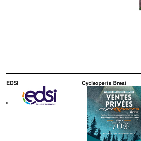
EDSI
Cyclexperts Brest