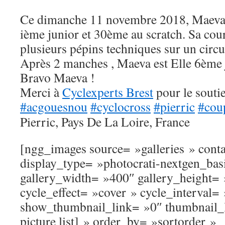
Ce dimanche 11 novembre 2018, Maev
ième junior et 30ème au scratch. Sa cou
plusieurs pépins techniques sur un circui
Après 2 manches , Maeva est Elle 6ème 
Bravo Maeva !
Merci à
Cyclexperts Brest
pour le soutie
#
acgouesnou
#
cyclocross
#
pierric
#
cou
Pierric, Pays De La Loire, France
[ngg_images source= »galleries » cont
display_type= »photocrati-nextgen_bas
gallery_width= »400″ gallery_height=
cycle_effect= »cover » cycle_interval=
show_thumbnail_link= »0″ thumbnail_
picture list] » order_by= »sortorder »