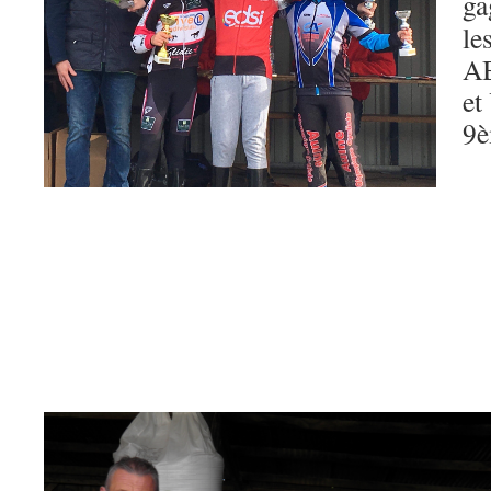
ga
le
A
et
9è