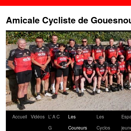
Aller
au
Amicale Cycliste de Gouesno
contenu
Accueil
Vidéos
L’ A C
Les
Les
Esp
G
Coureurs
Cyclos
jeun