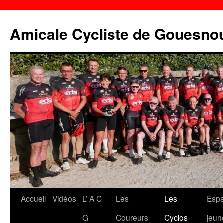
Aller
au
Amicale Cycliste de Gouesno
contenu
Accueil
Vidéos
L’ A C
Les
Les
Esp
G
Coureurs
Cyclos
jeun