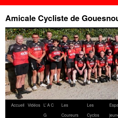
Aller
au
Amicale Cycliste de Gouesno
contenu
Accueil
Vidéos
L’ A C
Les
Les
Esp
G
Coureurs
Cyclos
jeun