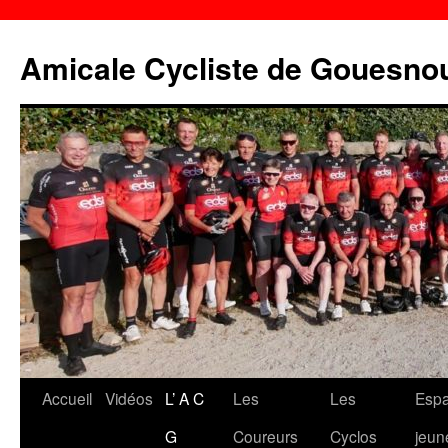
Aller
au
Amicale Cycliste de Gouesno
contenu
Accueil
Vidéos
L’ A C
Les
Les
Esp
G
Coureurs
Cyclos
jeun