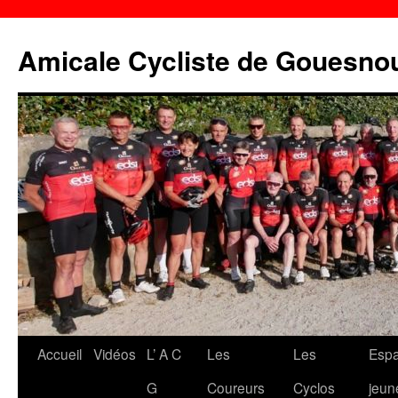
Aller
au
Amicale Cycliste de Gouesno
contenu
Accueil
Vidéos
L’ A C
Les
Les
Esp
G
Coureurs
Cyclos
jeun