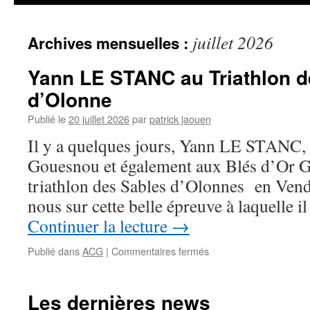
juillet 2026
Archives mensuelles :
Yann LE STANC au Triathlon d
d’Olonne
Publié le
20 juillet 2026
par
patrick jaouen
Il y a quelques jours, Yann LE STANC, 
Gouesnou et également aux Blés d’Or G
triathlon des Sables d’Olonnes en Vendé
nous sur cette belle épreuve à laquelle i
Continuer la lecture
→
sur
Publié dans
ACG
|
Commentaires fermés
Yann
LE
STANC
Les dernières news
au