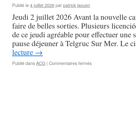
Triathlon
Publié le
4 juillet 2026
par
patrick jaouen
des
Jeudi 2 juillet 2026 Avant la nouvelle ca
Sables
d’Olonne
faire de belles sorties. Plusieurs licenci
de ce jeudi agréable pour effectuer une 
pause déjeuner à Telgruc Sur Mer. Le c
lecture
→
sur
Publié dans
ACG
|
Commentaires fermés
Les
dernières
news