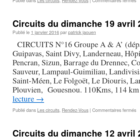
Publié dans
Les circuits
,
Rendez-Vous
|
Commentaires fermés
Ci
d
d
Circuits du dimanche 19 avril 
2
av
Publié le
1 janvier 2016
par
patrick jaouen
2
CIRCUITS N°16 Groupe A & A’ (dépa
(
Guipavas, Saint Divy, Landerneau, Hôpi
Pencran, Sizun, Barrage du Drennec, C
Sauveur, Lampaul-Guimiliau, Landivisia
Saint-Méen, Le Folgoët, Le Diouris, Lan
Plouvien, Gouesnou. 110Kms, 114 k
lecture
→
s
Publié dans
Les circuits
,
Rendez-Vous
|
Commentaires fermés
Ci
d
d
Circuits du dimanche 12 avril 
1