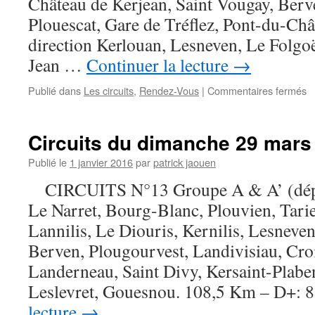
Château de Kerjean, Saint Vougay, Berv
Plouescat, Gare de Tréflez, Pont-du-Chât
direction Kerlouan, Lesneven, Le Folgoë
Jean …
Continuer la lecture
→
s
Publié dans
Les circuits
,
Rendez-Vous
|
Commentaires fermés
Ci
d
d
Circuits du dimanche 29 mars
5
av
Publié le
1 janvier 2016
par
patrick jaouen
2
CIRCUITS N°13 Groupe A & A’ (dépa
(
Le Narret, Bourg-Blanc, Plouvien, Tari
Lannilis, Le Diouris, Kernilis, Lesneve
Berven, Plougourvest, Landivisiau, Croi
Landerneau, Saint Divy, Kersaint-Plabe
Leslevret, Gouesnou. 108,5 Km – D+:
lecture
→