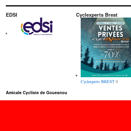
22
mars
2026
EDSI
Cyclexperts Brest
(N°12)
Cyclexperts BREST
0
Amicale Cycliste de Gouesnou