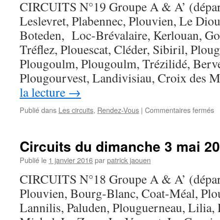
CIRCUITS N°19 Groupe A & A’ (dépar
(
Leslevret, Plabennec, Plouvien, Le Diour
Boteden, Loc-Brévalaire, Kerlouan, Gou
Tréflez, Plouescat, Cléder, Sibiril, Plo
Plougoulm, Plougoulm, Trézilidé, Berve
Plougourvest, Landivisiau, Croix des M
la lecture
→
s
Publié dans
Les circuits
,
Rendez-Vous
|
Commentaires fermés
Ci
d
d
Circuits du dimanche 3 mai 20
1
m
Publié le
1 janvier 2016
par
patrick jaouen
2
CIRCUITS N°18 Groupe A & A’ (dépar
(
Plouvien, Bourg-Blanc, Coat-Méal, Plo
Lannilis, Paluden, Plouguerneau, Lilia,