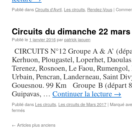
Publié dans
Circuits d'Avril
,
Les circuits
,
Rendez-Vous
|
Comment
Circuits du dimanche 22 mars
Publié le
1 janvier 2016
par
patrick jaouen
CIRCUITS N°12 Groupe A & A’ (dépar
Kerhuon, Plougastel, Loperhet, Daoulas
Terenez, Rosnoen, Le Faou, Rumengol, H
Urbain, Pencran, Landerneau, Saint Div
Gouesnou. 99 Km Groupe B (départ 8
Guipavas, …
Continuer la lecture
→
Publié dans
Les circuits
,
Les circuits de Mars 2017
|
Marqué av
sur
fermés
Circuits
du
←
Articles plus anciens
dimanche