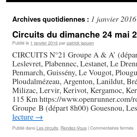
1 janvier 2016
Archives quotidiennes :
Circuits du dimanche 24 mai 2
Publié le
1 janvier 2016
par
patrick jaouen
CIRCUITS N°21 Groupe A & A’ (dépar
Leslevret, Plabennec, Lestanet, Le Dren
Penmarch, Guissény, Le Vougot, Plougu
Ploudalmézeau, Argenton, Lanildut, Brél
Milizac, Lervir, Kerivot, Kergamoc, Ke
115 Km https://www.openrunner.com/ro
Groupe B (départ 8h00) Gouesnou, Les
lecture
→
s
Publié dans
Les circuits
,
Rendez-Vous
|
Commentaires fermés
Ci