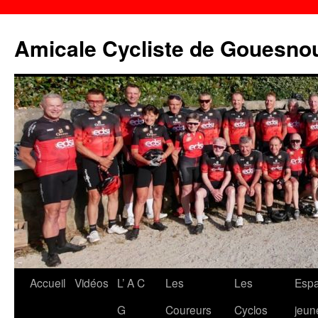
Aller
au
Amicale Cycliste de Gouesno
contenu
Accueil
Vidéos
L’ A C
Les
Les
Esp
G
Coureurs
Cyclos
jeun