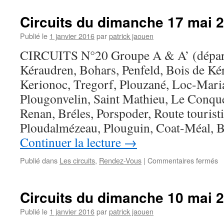
d
d
Circuits du dimanche 17 mai 2
2
m
Publié le
1 janvier 2016
par
patrick jaouen
2
CIRCUITS N°20 Groupe A & A’ (dépar
(
Kéraudren, Bohars, Penfeld, Bois de Kér
Kerionoc, Tregorf, Plouzané, Loc-Maria,
Plougonvelin, Saint Mathieu, Le Conqu
Renan, Bréles, Porspoder, Route touristi
Ploudalmézeau, Plouguin, Coat-Méal, 
Continuer la lecture
→
s
Publié dans
Les circuits
,
Rendez-Vous
|
Commentaires fermés
Ci
d
d
Circuits du dimanche 10 mai 2
1
m
Publié le
1 janvier 2016
par
patrick jaouen
2