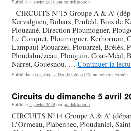
av
Publié le
1 janvier 2016
par
patrick jaouen
2
CIRCUITS N°15 Groupe A & A’ (dépa
(
Kervalguen, Bohars, Penfeld, Bois de Ké
Plouzané, Direction Ploumoguer, Plougo
Le Conquet, Ploumoguer, Kerhornou, C
Lampaul-Plouarzel, Plouarzel, Brélès, P
Ploudalmézeau, Plouguin, Coat-Méal, 
Narret, Gouesnou. …
Continuer la lect
s
Publié dans
Les circuits
,
Rendez-Vous
|
Commentaires fermés
Ci
d
d
Circuits du dimanche 5 avril 2
1
av
Publié le
1 janvier 2016
par
patrick jaouen
2
CIRCUITS N°14 Groupe A & A’ (dépar
(
L’Ormeau, Plabennec, Ploudaniel, Saint