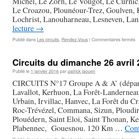
Michel, Le Zorn, Le Vougot, Le Curnic,
Le Croazou, Plounéour-Trez, Goulven,
Lochrist, Lanouharneau, Lesneven, La
lecture
→
s
Publié dans
Les circuits
,
Rendez-Vous
|
Commentaires fermés
Ci
d
d
Circuits du dimanche 26 avril 
3
m
Publié le
1 janvier 2016
par
patrick jaouen
2
CIRCUITS N°17 Groupe A & A’ (dépar
(
Lavallot, Kerhuon, La Forêt-Landerneau
Urbain, Irvillac, Hanvec, La Forêt du Cr
Roc-Trévézel, Commana, Sizun, Ploudi
Plouédern, Saint Eloi, Saint Thonan, Ke
Plabennec, Gouesnou. 120 Km …
Cont
s