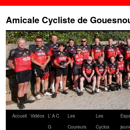
Aller
au
Amicale Cycliste de Gouesno
contenu
Accueil
Vidéos
L’ A C
Les
Les
Esp
G
Coureurs
Cyclos
jeun