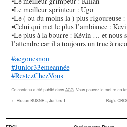
▪
Le meilleur grimpeur : Kilian
▪
Le meilleur sprinteur : Ugo
▪
Le ( ou du moins la ) plus rigoureuse :
▪
Celui qui met le plus l’ambiance : Ke
▪
Le plus à la bourre : Kévin … et nous
l’attendre car il a toujours un truc à ra
#
acgouesnou
#
Junior33emeannée
#
RestezChezVous
Ce contenu a été publié dans
ACG
. Vous pouvez le mettre en f
←
Elouan BUSNEL, Juniors 1
Régis CROG