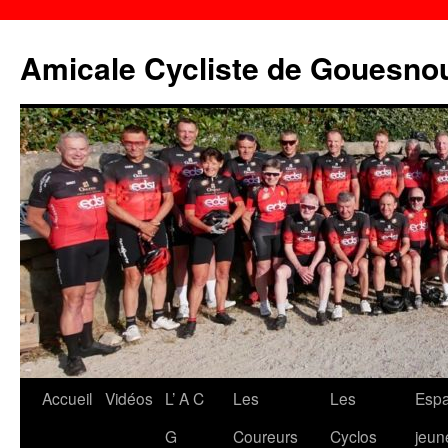
Aller
au
Amicale Cycliste de Gouesno
contenu
Accueil
Vidéos
L’ A C
Les
Les
Esp
G
Coureurs
Cyclos
jeun