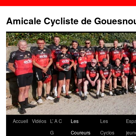
Aller
au
Amicale Cycliste de Gouesno
contenu
Accueil
Vidéos
L’ A C
Les
Les
Esp
G
Coureurs
Cyclos
jeun