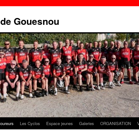
e de Gouesnou
oureurs
Les Cyclos
Espace jeunes
Galeries
ORGANISATION