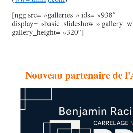
[ngg src= »galleries » ids= »938″
display= »basic_slideshow » gallery_
gallery_height= »320″]
Nouveau partenaire de l