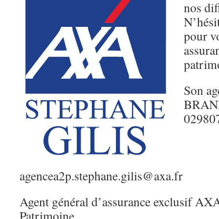
nos dif
N’hésit
pour v
assura
patrim
Son age
BRAND
02980
agencea2p.stephane.gilis@axa.fr
Agent général d’assurance exclusif AX
Patrimoine