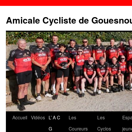
Aller
au
Amicale Cycliste de Gouesno
contenu
Accueil
Vidéos
L’ A C
Les
Les
Esp
G
Coureurs
Cyclos
jeun