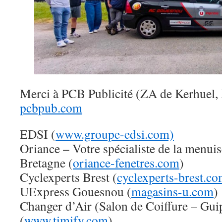
Merci à PCB Publicité (ZA de Kerhuel, 
pcbpub.com
EDSI (
www.groupe-edsi.com)
Oriance – Votre spécialiste de la menuis
Bretagne (
oriance-fenetres.com
)
Cyclexperts Brest (
cyclexperts-brest.co
UExpress Gouesnou (
magasins-u.com
)
Changer d’Air (Salon de Coiffure – Gui
(
www.timify.com
)