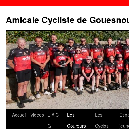
Aller
au
Amicale Cycliste de Gouesno
contenu
Accueil
Vidéos
L’ A C
Les
Les
Esp
G
Coureurs
Cyclos
jeun