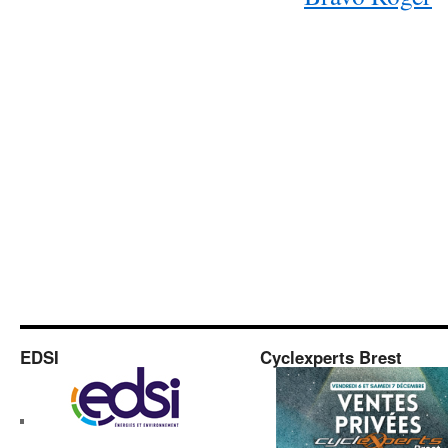
EDSI
Cyclexperts Brest