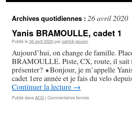
26 avril 2020
Archives quotidiennes :
Yanis BRAMOULLE, cadet 1
Publié le
26 avril 2020
par
patrick jaouen
Aujourd’hui, on change de famille. Plac
BRAMOULLE. Piste, CX, route, il sait t
présenter?
Bonjour, je m’appelle Yani
cadet 1ere année et je fais du velo depui
Continuer la lecture
→
sur
Publié dans
ACG
|
Commentaires fermés
Yanis
BRAMOULLE,
cadet
1