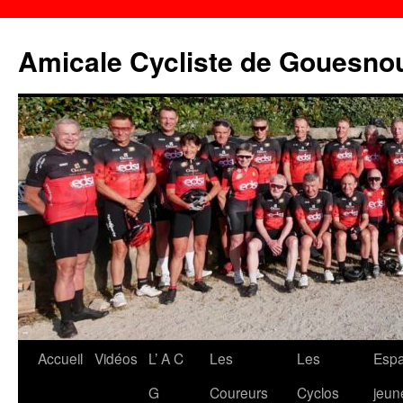
Aller
au
Amicale Cycliste de Gouesno
contenu
Accueil
Vidéos
L’ A C
Les
Les
Esp
G
Coureurs
Cyclos
jeun