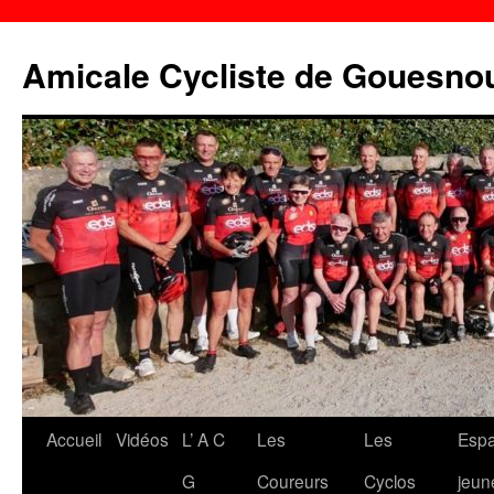
Aller
au
Amicale Cycliste de Gouesno
contenu
Accueil
Vidéos
L’ A C
Les
Les
Esp
G
Coureurs
Cyclos
jeun