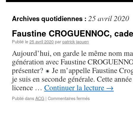
25 avril 2020
Archives quotidiennes :
Faustine CROGUENNOC, cadet
Publié le
25 avril 2020
par
patrick jaouen
Aujourd’hui, on garde le même nom ma
génération avec Faustine CROGUE
présenter?
Je m’appelle Faustine Crog
je suis en seconde générale. Cette année
licence …
Continuer la lecture
→
sur
Publié dans
ACG
|
Commentaires fermés
Faustine
CROGUENNOC,
cadette
2