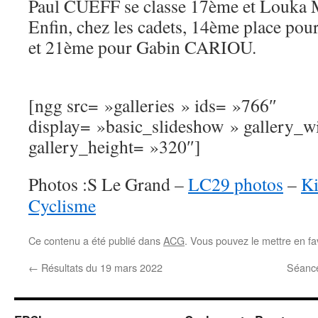
Paul CUEFF se classe 17ème et Louk
Enfin, chez les cadets, 14ème place 
et 21ème pour Gabin CARIOU.
[ngg src= »galleries » ids= »766″
display= »basic_slideshow » gallery_
gallery_height= »320″]
Photos :S Le Grand –
LC29 photos
–
Ki
Cyclisme
Ce contenu a été publié dans
ACG
. Vous pouvez le mettre en f
←
Résultats du 19 mars 2022
Séanc