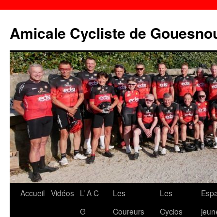
Aller
au
Amicale Cycliste de Gouesno
contenu
Accueil
Vidéos
L’ A C
Les
Les
Esp
G
Coureurs
Cyclos
jeun