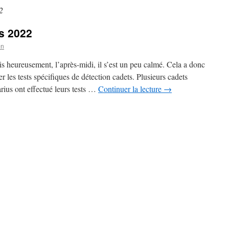
2
s 2022
en
ais heureusement, l’après-midi, il s’est un peu calmé. Cela a donc
les tests spécifiques de détection cadets. Plusieurs cadets
arius ont effectué leurs tests …
Continuer la lecture
→
sur
Tests
Détection
Cadets
2022