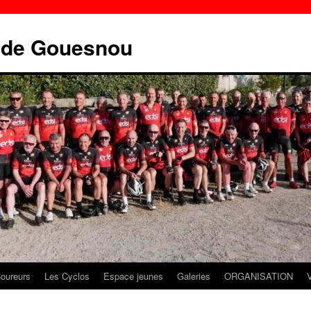
e de Gouesnou
oureurs
Les Cyclos
Espace jeunes
Galeries
ORGANISATION