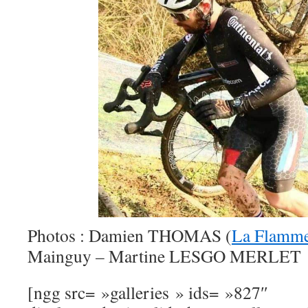
Photos : Damien THOMAS (
La Flamm
Mainguy – Martine LESGO MERLET
[ngg src= »galleries » ids= »827″