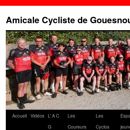
Aller
au
Amicale Cycliste de Gouesno
contenu
Accueil
Vidéos
L’ A C
Les
Les
Esp
G
Coureurs
Cyclos
jeun