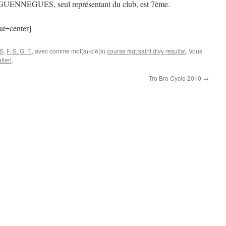
UENNEGUES, seul représentant du club, est 7ème.
at=center]
S
,
F. S. G. T.
, avec comme mot(s)-clé(s)
course fsgt saint divy resultat
. Vous
lien
.
Tro Bro Cyclo 2010
→