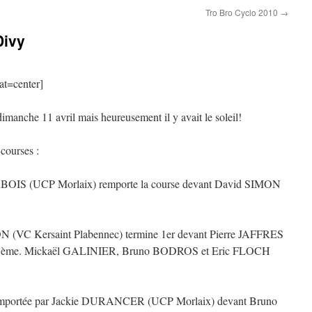
Tro Bro Cyclo 2010
→
Divy
at=center]
imanche 11 avril mais heureusement il y avait le soleil!
courses :
RBOIS (UCP Morlaix) remporte la course devant David SIMON
 (VC Kersaint Plabennec) termine 1er devant Pierre JAFFRES
 15ème. Mickaël GALINIER, Bruno BODROS et Eric FLOCH
st remportée par Jackie DURANCER (UCP Morlaix) devant Bruno