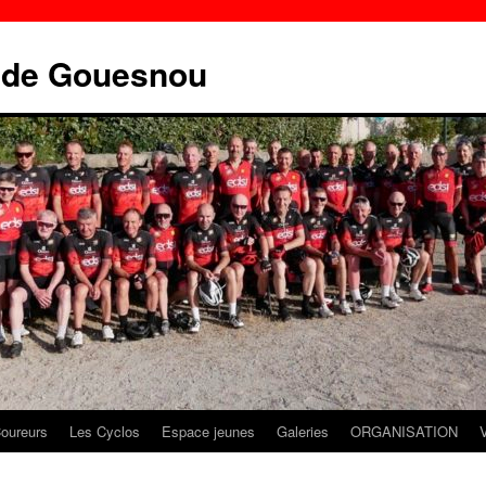
e de Gouesnou
oureurs
Les Cyclos
Espace jeunes
Galeries
ORGANISATION